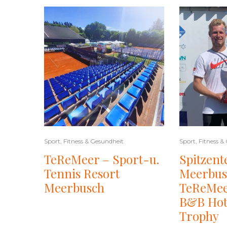
Sport, Fitness & Gesundheit
Sport, Fitness &
TeReMeer – Sport-u.
Spitzent
Tennis Resort
Meerbus
Meerbusch
TeReMee
B&B Hot
Trophy