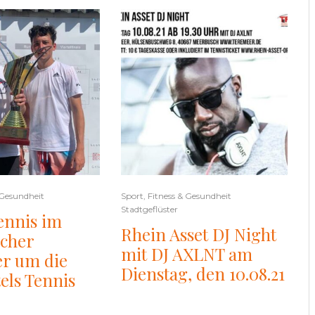
 Gesundheit
Sport, Fitness & Gesundheit
Stadtgeflüster
ennis im
Rhein Asset DJ Night
cher
mit DJ AXLNT am
r um die
Dienstag, den 10.08.21
els Tennis