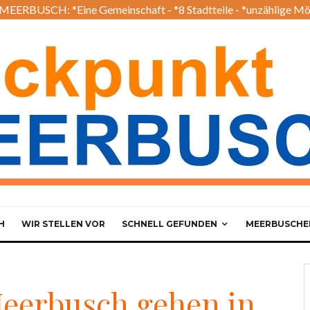
EERBUSCH: *Eine Gemeinschaft - *8 Stadtteile - *unzählige Mö
H
WIR STELLEN VOR
SCHNELL GEFUNDEN
MEERBUSCHER
Meerbusch gehen in