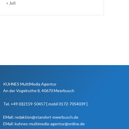
« Juli
KUHNES MultiMedia Agentur
An der Vogelruthe 8, 40670 Meerbusch
Tel. +49 (0)2159-50457 [ mobil 0172-7054039 ]
EMail: redaktion@standort-meerbusch.de
EMail: kuhnes-multimedia-agentur@online.de