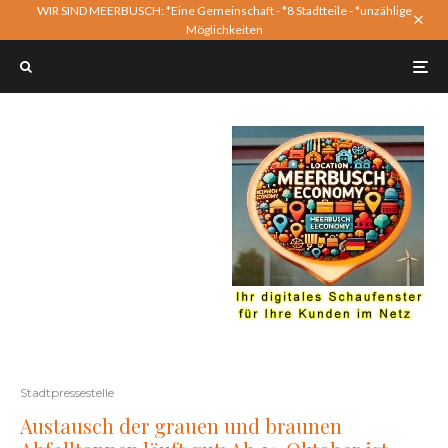
WIR SIND MEERBUSCH: *Eine Gemeinschaft - *8 Stadtteile - *unzählige
Möglichkeiten
Stadtpressestelle
Austausch der grauen und braunen