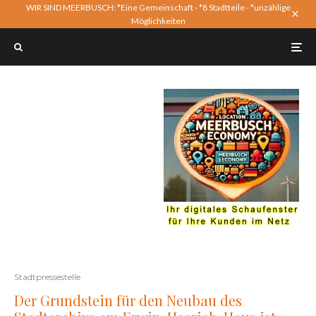
WIR SIND MEERBUSCH: *Eine Gemeinschaft - *8 Stadtteile - *unzählige
Möglichkeiten
Stadtpressestelle
Der Grundstein für den Neubau des