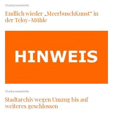
Stadtpressestelle
Endlich wieder „MeerbuschKunst“ in
der Teloy-Mühle
Stadtpressestelle
Stadtarchiv wegen Umzug bis auf
weiteres geschlossen