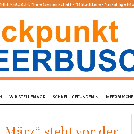
EERBUSCH: *Eine Gemeinschaft - *8 Stadtteile - *unzählige Mö
H
WIR STELLEN VOR
SCHNELL GEFUNDEN
MEERBUSCHER
März“ steht vor der