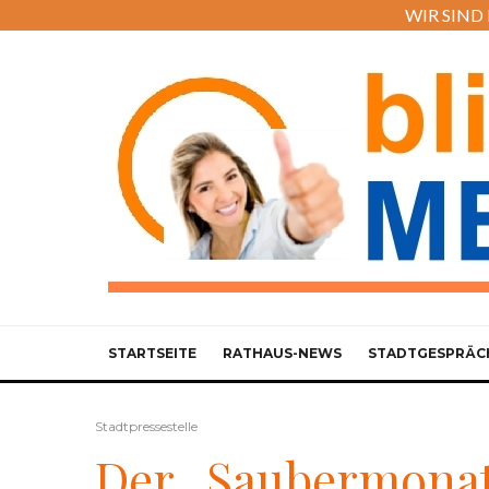
WIR SIND M
STARTSEITE
RATHAUS-NEWS
STADTGESPRÄC
Stadtpressestelle
Der „Saubermonat 