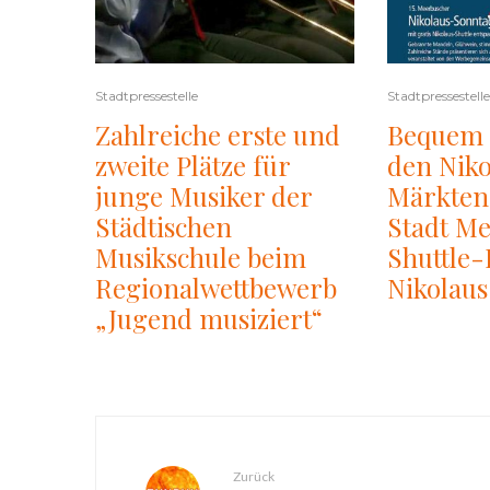
Stadtpressestelle
Stadtpressestelle
Zahlreiche erste und
Bequem 
zweite Plätze für
den Niko
junge Musiker der
Märkten
Städtischen
Stadt Me
Musikschule beim
Shuttle
Regionalwettbewerb
Nikolau
„Jugend musiziert“
Zurück