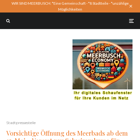
WIR SIND MEERBUSCH: *Eine Gemeinschaft - *8 Stadtteile - *unzählige
Möglichkeiten
Stadtpressestelle
Vorsichtige Öffnung des Meerbads ab dem