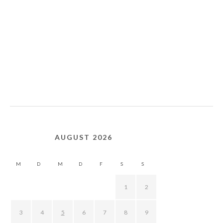
AUGUST 2026
M
D
M
D
F
S
S
1
2
3
4
5
6
7
8
9