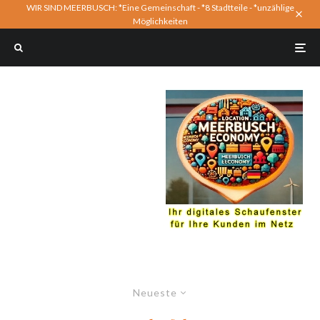
WIR SIND MEERBUSCH: *Eine Gemeinschaft - *8 Stadtteile - *unzählige
Möglichkeiten
Neueste