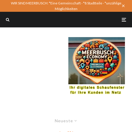
WIR SIND MEERBUSCH: *Eine Gemeinschaft - *8 Stadtteile - *unzählige
Möglichkeiten
Neueste