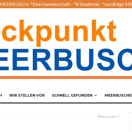
EERBUSCH: *Eine Gemeinschaft - *8 Stadtteile - *unzählige Mö
H
WIR STELLEN VOR
SCHNELL GEFUNDEN
MEERBUSCHER
Neueste