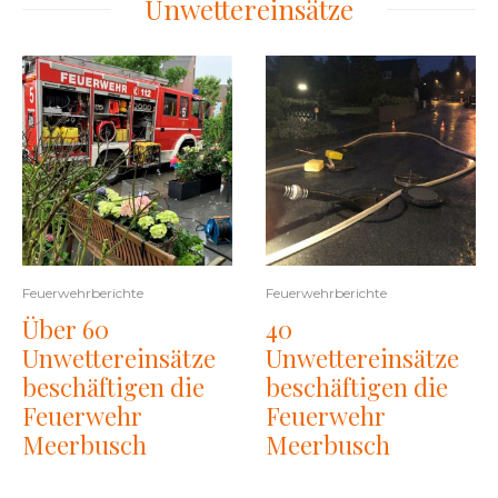
Unwettereinsätze
Feuerwehrberichte
Feuerwehrberichte
Über 60
40
Unwettereinsätze
Unwettereinsätze
beschäftigen die
beschäftigen die
Feuerwehr
Feuerwehr
Meerbusch
Meerbusch