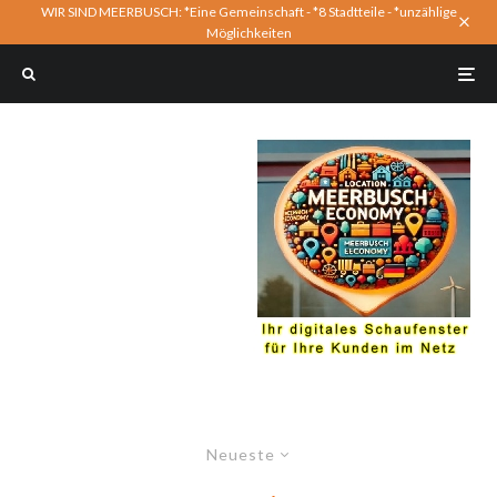
WIR SIND MEERBUSCH: *Eine Gemeinschaft - *8 Stadtteile - *unzählige
Möglichkeiten
Neueste