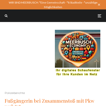
WIR SIND MEERBUSCH: *Eine Gemeinschaft - *8 Stadtteile - *unzählige
Möglichkeiten
Polizeiberichte
Fußgängerin bei Zusammenstoß mit Pkw