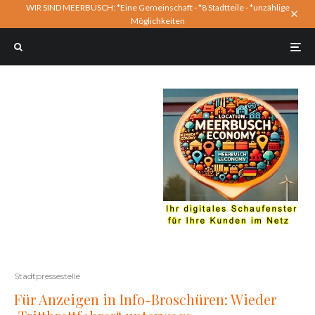
WIR SIND MEERBUSCH: *Eine Gemeinschaft - *8 Stadtteile - *unzählige
Möglichkeiten
Stadtpressestelle
Für Anzeigen in Info-Broschüren: Wieder