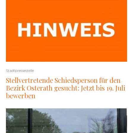
Stadtpressestelle
Stellvertretende Schiedsperson für den
Bezirk Osterath gesucht: Jetzt bis 19. Juli
bewerben