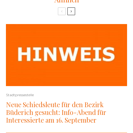
Stadtpressestelle
Neue Schiedsleute für den Bezirk
Büderich gesucht: Info-Abend für
Interessierte am 16. September