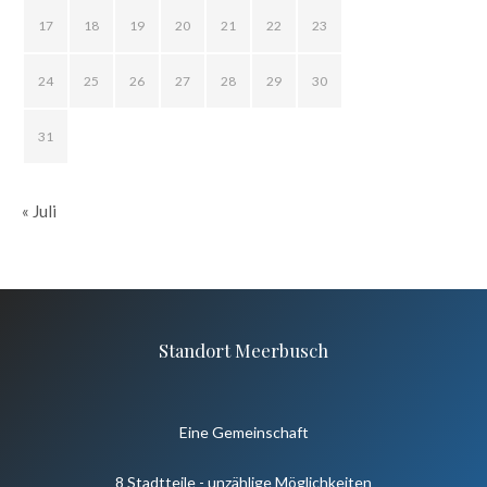
17
18
19
20
21
22
23
24
25
26
27
28
29
30
31
« Juli
Standort Meerbusch
Eine Gemeinschaft
8 Stadtteile - unzählige Möglichkeiten