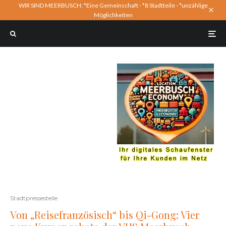
WIR SIND MEERBUSCH: *Eine Gemeinschaft - *8 Stadtteile - *unzählige
Möglichkeiten
Stadtpressestelle
Von „Reisefranzösisch“ bis Qi-Gong: Vier