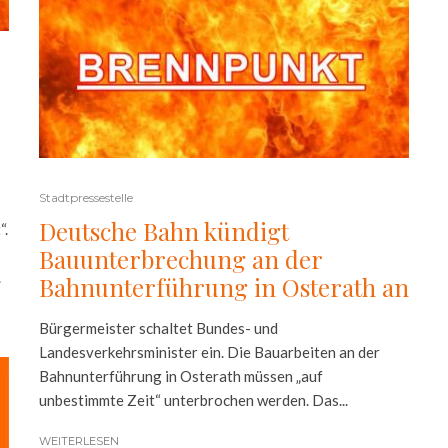
Stadtpressestelle
Deutsche Bahn kündigt
“.
Bauunterbrechung an der
.
Bahnunterführung in Osterath an
Bürgermeister schaltet Bundes- und
Landesverkehrsminister ein. Die Bauarbeiten an der
Bahnunterführung in Osterath müssen „auf
unbestimmte Zeit“ unterbrochen werden. Das...
WEITERLESEN