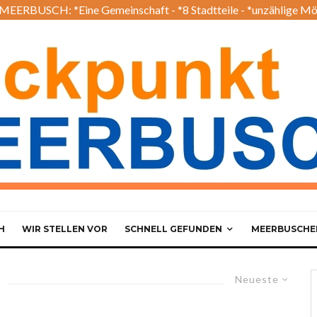
EERBUSCH: *Eine Gemeinschaft - *8 Stadtteile - *unzählige Mö
H
WIR STELLEN VOR
SCHNELL GEFUNDEN
MEERBUSCHER
Neueste