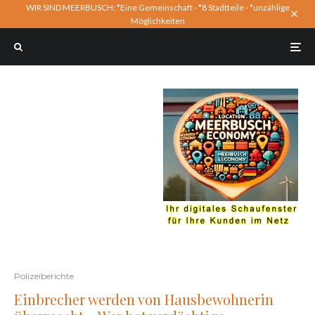
WIR SIND MEERBUSCH: *Eine Gemeinschaft - *8 Stadtteile - *unzählige
Möglichkeiten
Polizeiberichte
Einbrecher werden von Hausbewohnerin