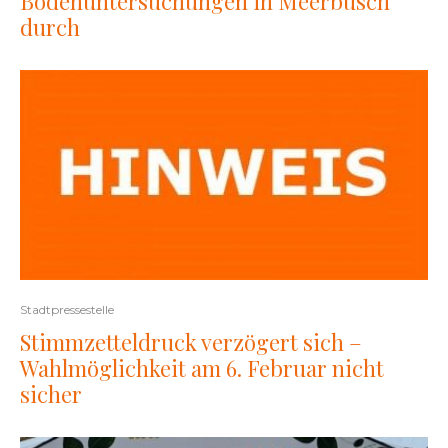
Bodenuntersuchungen in Meerbusch
durch
Stadtpressestelle
Stimmzetteldruck verzögert sich –
Wahlmöglichkeit am 6. Februar nicht
sicher