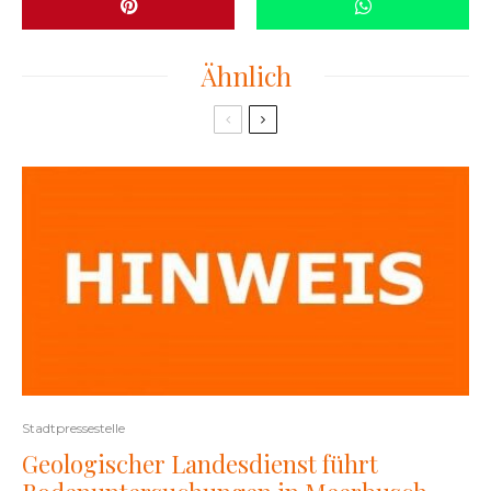
Ähnlich
Stadtpressestelle
Geologischer Landesdienst führt