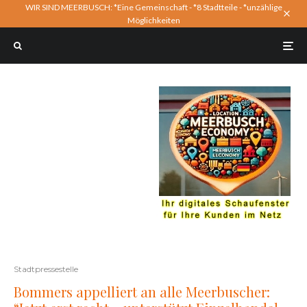
WIR SIND MEERBUSCH: *Eine Gemeinschaft - *8 Stadtteile - *unzählige
Möglichkeiten
Stadtpressestelle
Bommers appelliert an alle Meerbuscher: